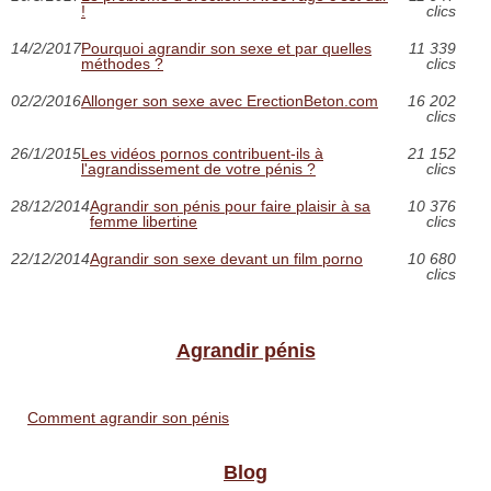
!
clics
14/2/2017
Pourquoi agrandir son sexe et par quelles
11 339
méthodes ?
clics
02/2/2016
Allonger son sexe avec ErectionBeton.com
16 202
clics
26/1/2015
Les vidéos pornos contribuent-ils à
21 152
l'agrandissement de votre pénis ?
clics
28/12/2014
Agrandir son pénis pour faire plaisir à sa
10 376
femme libertine
clics
22/12/2014
Agrandir son sexe devant un film porno
10 680
clics
Agrandir pénis
Comment agrandir son pénis
Blog