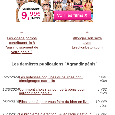
Les vidéos pornos
Allonger son sexe
contribuent-ils à
avec
l'agrandissement de
ErectionBeton.com
votre pénis ?
Les dernières publications "Agrandir pénis"
09/7/2024
Les hôtesses coquines du tel rose hot :
3 491
témoignages exclusifs
clics
18/6/2024
Comment choisir sa pompe à pénis pour
5 762
agrandir son pénis ?
clics
06/2/2019
Elles sont là pour vous faire du bien en live
10 449
clics
16/3/2017
Le problème d'érection : Avec l'âge c'est dur
11 947